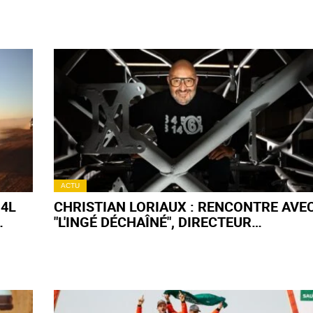
FANS DE JDM
ACTU
 4L
CHRISTIAN LORIAUX : RENCONTRE AVE
"L'INGÉ DÉCHAÎNÉ", DIRECTEUR
TECHNIQUE D’OVERDRIVE