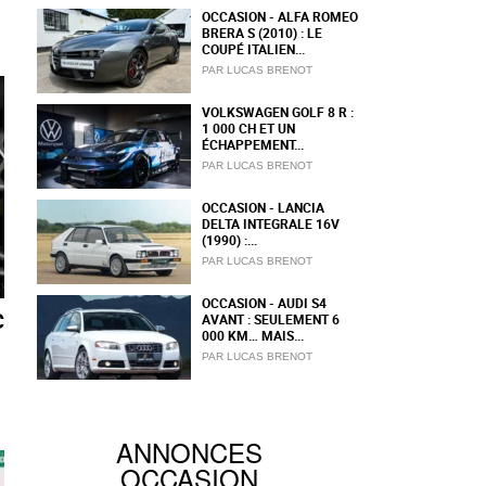
OCCASION - ALFA ROMEO
BRERA S (2010) : LE
COUPÉ ITALIEN...
PAR LUCAS BRENOT
VOLKSWAGEN GOLF 8 R :
1 000 CH ET UN
ÉCHAPPEMENT...
PAR LUCAS BRENOT
OCCASION - LANCIA
DELTA INTEGRALE 16V
(1990) :...
PAR LUCAS BRENOT
OCCASION - AUDI S4
C
AVANT : SEULEMENT 6
000 KM… MAIS...
PAR LUCAS BRENOT
ANNONCES
OCCASION