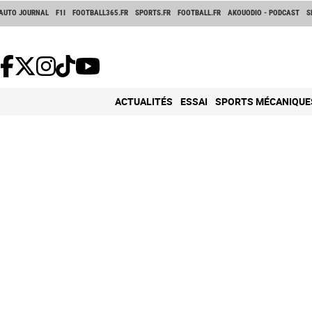
AUTO JOURNAL
F1I
FOOTBALL365.FR
SPORTS.FR
FOOTBALL.FR
AKOUODIO - PODCAST
S
ACTUALITÉS
ESSAI
SPORTS MÉCANIQUE