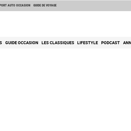
PORT AUTO OCCASION
GUIDE DE VOYAGE
S
GUIDE OCCASION
LES CLASSIQUES
LIFESTYLE
PODCAST
ANN