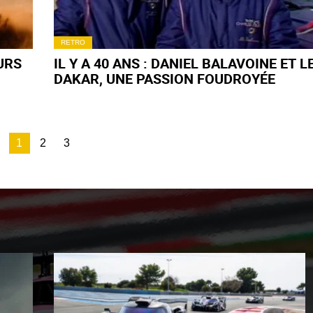
RETRO
URS
IL Y A 40 ANS : DANIEL BALAVOINE ET L
DAKAR, UNE PASSION FOUDROYÉE
1
2
3