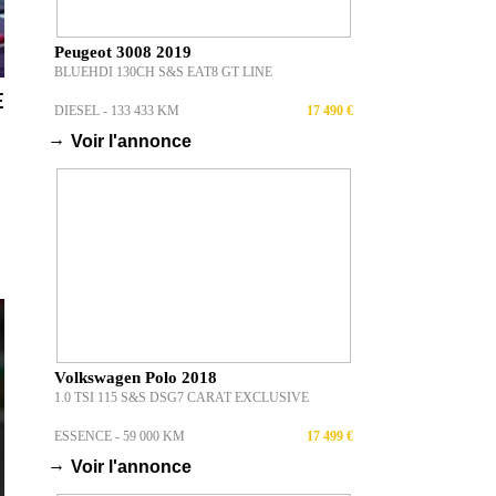
Peugeot 3008 2019
BLUEHDI 130CH S&S EAT8 GT LINE
E
DIESEL - 133 433 KM
17 490 €
→
Voir l'annonce
Volkswagen Polo 2018
1.0 TSI 115 S&S DSG7 CARAT EXCLUSIVE
ESSENCE - 59 000 KM
17 499 €
→
Voir l'annonce