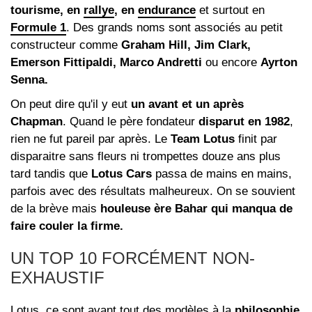
tourisme, en
rallye
, en
endurance
et surtout en
Formule 1
. Des grands noms sont associés au petit
constructeur comme
Graham Hill, Jim Clark,
Emerson Fittipaldi, Marco Andretti
ou encore
Ayrton
Senna.
On peut dire qu'il y eut
un avant et un après
Chapman
. Quand le père fondateur
disparut en 1982
,
rien ne fut pareil par après. Le
Team Lotus
finit par
disparaitre sans fleurs ni trompettes douze ans plus
tard tandis que
Lotus Cars
passa de mains en mains,
parfois avec des résultats malheureux. On se souvient
de la brève mais
houleuse ère Bahar qui manqua de
faire couler la firme.
UN TOP 10 FORCÉMENT NON-
EXHAUSTIF
Lotus, ce sont avant tout des modèles à la
philosophie