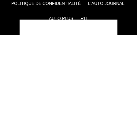
POLITIQUE DE CONFIDENTIALITÉ
L'AUTO JOURNAL
AUTO PLUS
F1I
CE SITE APPARTIENT À REWORLD MEDIA
AUTRES THÉMATIQUES DU GROUPE :
VOYAGES
FÉMININ
INFOTAINMENT
MAISON
SPORT
SÉMINAIRES ET EVÉNEMENTIEL
TECHNOLOGIES
GAMING
ARTISANS/BTP
DIY DÉCO
GESTION DES COOKIES