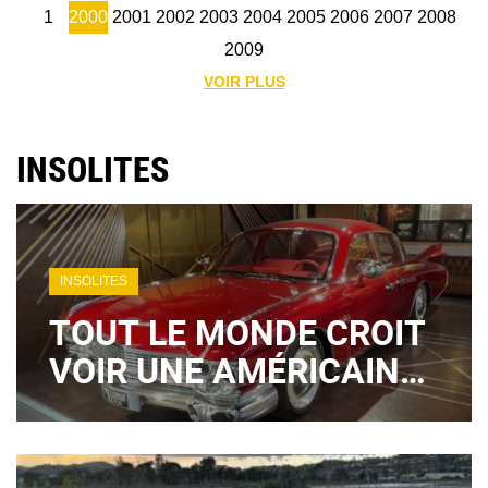
1
2000
2001
2002
2003
2004
2005
2006
2007
2008
2009
VOIR PLUS
INSOLITES
INSOLITES
TOUT LE MONDE CROIT
VOIR UNE AMÉRICAINE
DES ANNÉES 50… MAIS
ELLE EST CHINOISE ET
HYBRIDE