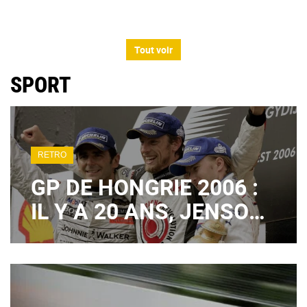
Tout voir
SPORT
RETRO
GP DE HONGRIE 2006 :
IL Y A 20 ANS, JENSON
BUTTON SIGNAIT UN
1ER SUCCÈS EN F1
TOTALEMENT FOU !