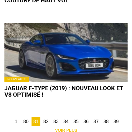
COUTURE DE HAUT VOL
NOUVEAUTÉ
JAGUAR F-TYPE (2019) : NOUVEAU LOOK ET
V8 OPTIMISÉ !
1
80
81
82
83
84
85
86
87
88
89
VOIR PLUS