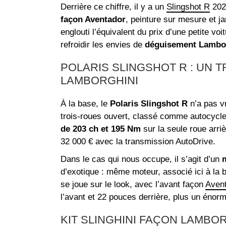
Derrière ce chiffre, il y a un
Slingshot R
2023
façon Aventador
, peinture sur mesure et j
englouti l’équivalent du prix d’une petite voi
refroidir les envies de
déguisement Lambo
POLARIS SLINGSHOT R : UN 
LAMBORGHINI
À la base, le
Polaris Slingshot R
n’a pas vr
trois‑roues ouvert, classé comme autocycle
de 203 ch et 195 Nm
sur la seule roue arri
32 000 € avec la transmission AutoDrive.
Dans le cas qui nous occupe, il s’agit d’un
m
d’exotique : même moteur, associé ici à la b
se joue sur le look, avec l’avant façon
Aven
l’avant et 22 pouces derrière, plus un énorm
KIT SLINGHINI FAÇON LAMBOR