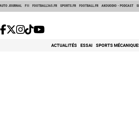
AUTO JOURNAL
F1I
FOOTBALL365.FR
SPORTS.FR
FOOTBALL.FR
AKOUODIO - PODCAST
S
ACTUALITÉS
ESSAI
SPORTS MÉCANIQUE