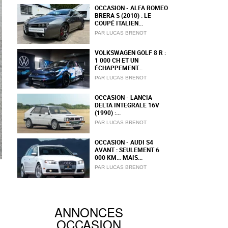
OCCASION - ALFA ROMEO
BRERA S (2010) : LE
COUPÉ ITALIEN...
PAR LUCAS BRENOT
VOLKSWAGEN GOLF 8 R :
1 000 CH ET UN
ÉCHAPPEMENT...
PAR LUCAS BRENOT
OCCASION - LANCIA
DELTA INTEGRALE 16V
(1990) :...
PAR LUCAS BRENOT
OCCASION - AUDI S4
AVANT : SEULEMENT 6
000 KM… MAIS...
PAR LUCAS BRENOT
ANNONCES
OCCASION