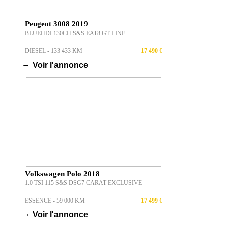
Peugeot 3008 2019
BLUEHDI 130CH S&S EAT8 GT LINE
DIESEL - 133 433 KM
17 490 €
→
Voir l'annonce
Volkswagen Polo 2018
1.0 TSI 115 S&S DSG7 CARAT EXCLUSIVE
ESSENCE - 59 000 KM
17 499 €
→
Voir l'annonce