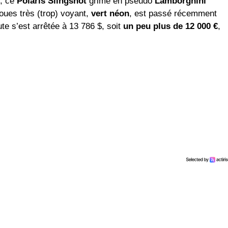
s, ce
Polaris Slingshot
grimé en pseudo
Lamborghini
oues très (trop) voyant,
vert néon
, est passé récemment
te s’est arrêtée à 13 786 $, soit
un peu plus de 12 000 €
,