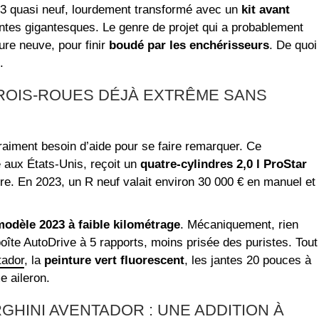
 quasi neuf, lourdement transformé avec un
kit avant
antes gigantesques. Le genre de projet qui a probablement
ture neuve, pour finir
boudé par les enchérisseurs
. De quoi
.
TROIS‑ROUES DÉJÀ EXTRÊME SANS
aiment besoin d’aide pour se faire remarquer. Ce
 aux États‑Unis, reçoit un
quatre‑cylindres 2,0 l ProStar
ère. En 2023, un R neuf valait environ 30 000 € en manuel et
odèle 2023 à faible kilométrage
. Mécaniquement, rien
oîte AutoDrive à 5 rapports, moins prisée des puristes. Tout
tador
, la
peinture vert fluorescent
, les jantes 20 pouces à
e aileron.
GHINI AVENTADOR : UNE ADDITION À