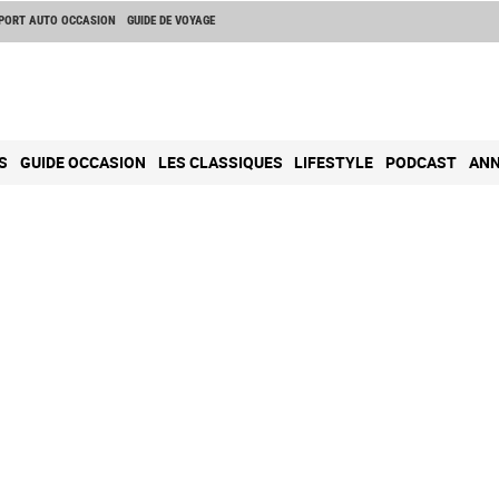
PORT AUTO OCCASION
GUIDE DE VOYAGE
S
GUIDE OCCASION
LES CLASSIQUES
LIFESTYLE
PODCAST
ANN