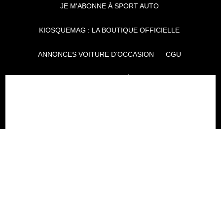
JE M'ABONNE À SPORT AUTO
KIOSQUEMAG : LA BOUTIQUE OFFICIELLE
ANNONCES VOITURE D’OCCASION
CGU
POLITIQUE DE CONFIDENTIALITÉ
L'AUTO JOURNAL
AUTO PLUS
F1I
CE SITE APPARTIENT À REWORLD MEDIA
AUTRES THÉMATIQUES DU GROUPE :
VOYAGES
FÉMININ
INFOTAINMENT
MAISON
SPORT
SÉMINAIRES ET EVÉNEMENTIEL
TECHNOLOGIES