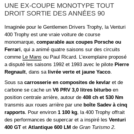
UNE EX-COUPE MONOTYPE TOUT
DROIT SORTIE DES ANNÉES 90
Imaginée pour le Gentlemen Drivers Trophy, la Venturi
400 Trophy est une vraie voiture de course
monomarque,
comparable aux coupes Porsche ou
Ferrari
, qui a animé quatre saisons sur des circuits
comme
Le Mans
ou Paul Ricard. L’exemplaire proposé
a disputé les saisons 1992 et 1993 avec le pilote
Pierre
Regnault
, dans sa
livrée verte et jaune Yacco
.
Sous sa
carrosserie en composites de kevlar
et de
carbone se cache un
V6 PRV 3,0 litres biturbo
en
position centrale arrière, autour de
408 ch et 530 Nm
transmis aux roues arrière par une
boîte Sadev à cinq
rapports
. Pour environ
1 100 kg
, la 400 Trophy offrait
des performances de supercar et a inspiré les
Venturi
400 GT
et
Atlantique 600 LM
de
Gran Turismo 2
.