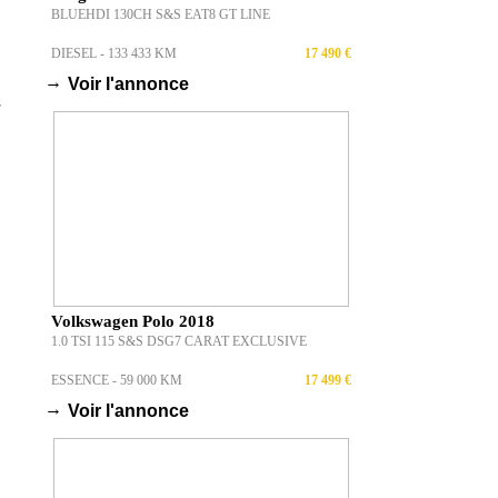
BLUEHDI 130CH S&S EAT8 GT LINE
DIESEL - 133 433 KM
17 490 €
→
Voir l'annonce
r
Volkswagen Polo 2018
1.0 TSI 115 S&S DSG7 CARAT EXCLUSIVE
ESSENCE - 59 000 KM
17 499 €
→
Voir l'annonce