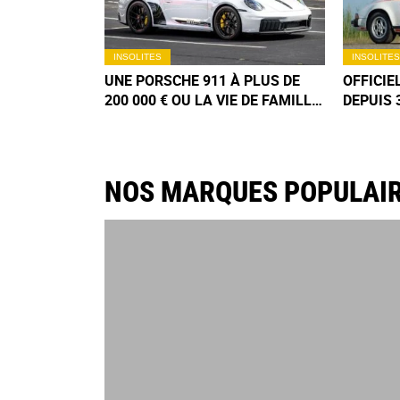
INSOLITES
INSOLITES
UNE PORSCHE 911 À PLUS DE
OFFICI
200 000 € OU LA VIE DE FAMILLE
DEPUIS 
? CE JEUNE PÈRE A FAIT SON
911 DE 
CHOIX
AUJOURD
COLLEC
NOS MARQUES POPULAI