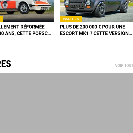
INSOLITES
ELLEMENT RÉFORMÉE
PLUS DE 200 000 € POUR UNE
30 ANS, CETTE PORSCHE
ESCORT MK1 ? CETTE VERSION
POLICE FASCINE
EXTRÊME CACHE UN MOTEUR
’HUI LES
MILLINGTON DE 350 CH
TIONNEURS
RES
VOIR TOU