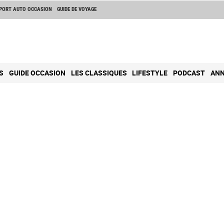
PORT AUTO OCCASION
GUIDE DE VOYAGE
S
GUIDE OCCASION
LES CLASSIQUES
LIFESTYLE
PODCAST
ANN