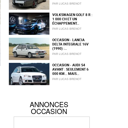
PAR LUCAS BRENOT
VOLKSWAGEN GOLF 8 R :
1 000 CH ET UN
ÉCHAPPEMENT...
PAR LUCAS BRENOT
OCCASION - LANCIA
DELTA INTEGRALE 16V
(1990) :...
PAR LUCAS BRENOT
OCCASION - AUDI S4
AVANT : SEULEMENT 6
000 KM… MAIS...
PAR LUCAS BRENOT
ANNONCES
OCCASION