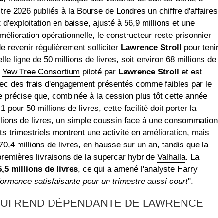
tre 2026 publiés à la Bourse de Londres un chiffre d'affaires
t d'exploitation en baisse, ajusté à 56,9 millions et une
élioration opérationnelle, le constructeur reste prisonnier
e revenir régulièrement solliciter
Lawrence Stroll
pour teni
le ligne de 50 millions de livres, soit environ 68 millions de
u
Yew Tree Consortium
piloté par
Lawrence Stroll
et est
vec des frais d'engagement présentés comme faibles par le
e précise que, combinée à la cession plus tôt cette année
pour 50 millions de livres, cette facilité doit porter la
millions de livres, un simple coussin face à une consommation
s trimestriels montrent une activité en amélioration, mais
 270,4 millions de livres, en hausse sur un an, tandis que la
remières livraisons de la supercar hybride
Valhalla
. La
5,5 millions de livres
, ce qui a amené l'analyste Harry
ormance satisfaisante pour un trimestre aussi court
".
 QUI REND DÉPENDANTE DE LAWRENCE