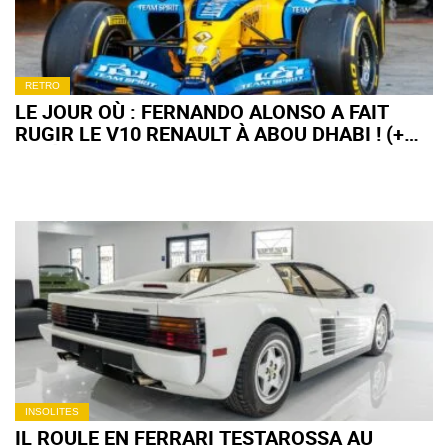
RETRO
LE JOUR OÙ : FERNANDO ALONSO A FAIT
RUGIR LE V10 RENAULT À ABOU DHABI ! (+
VIDÉO)
INSOLITES
IL ROULE EN FERRARI TESTAROSSA AU