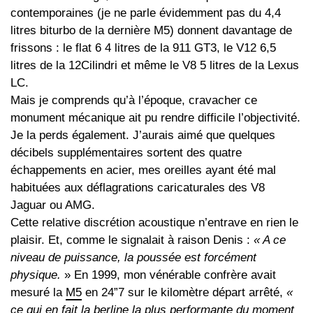
contemporaines (je ne parle évidemment pas du 4,4
litres biturbo de la dernière M5) donnent davantage de
frissons : le flat 6 4 litres de la 911 GT3, le V12 6,5
litres de la 12Cilindri et même le V8 5 litres de la Lexus
LC.
Mais je comprends qu’à l’époque, cravacher ce
monument mécanique ait pu rendre difficile l’objectivité.
Je la perds également. J’aurais aimé que quelques
décibels supplémentaires sortent des quatre
échappements en acier, mes oreilles ayant été mal
habituées aux déflagrations caricaturales des V8
Jaguar ou AMG.
Cette relative discrétion acoustique n’entrave en rien le
plaisir. Et, comme le signalait à raison Denis :
« A ce
niveau de puissance, la poussée est forcément
physique.
» En 1999, mon vénérable confrère avait
mesuré la
M5
en 24”7 sur le kilomètre départ arrêté,
«
ce qui en fait la berline la plus performante du moment