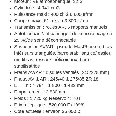
Moteur : V8 atmosphérique, 32 S
Cylindrée : 4 941 cm3
Puissance maxi : 400 ch à 6 600 tr/mn
Couple maxi : 51 mkg à 3 800 tr/mn
Transmission : roues AR, 6 rapports manuels
Autobloquant/antipatinage : de série (blocage à
25 %)/de série déconnectable
Suspension AV/AR : pseudo-MacPherson, bras
inférieurs triangulés, barre stabilisatrice/ essieu
multibras, ressorts hélicoïdaux, barre
stabilisatrice
Freins AV/AR : disques ventilés (345/328 mm)
Pneus AV & AR : 245/40 & 275/35 ZR 18
L - l - h : 4 784 - 1 800 - 1 432 mm
Empattement : 2 830 mm
Poids : 1 720 kg Réservoir : 70 l
Prix à l’époque : 520 000 F (1998)
Cote actuelle : environ 35 000 €