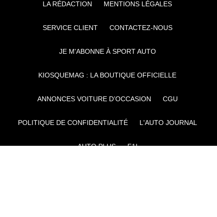
LA RÉDACTION
MENTIONS LÉGALES
SERVICE CLIENT
CONTACTEZ-NOUS
JE M'ABONNE À SPORT AUTO
KIOSQUEMAG : LA BOUTIQUE OFFICIELLE
ANNONCES VOITURE D’OCCASION
CGU
POLITIQUE DE CONFIDENTIALITÉ
L'AUTO JOURNAL
AUTO PLUS
F1I
CE SITE APPARTIENT À REWORLD MEDIA
AUTRES THÉMATIQUES DU GROUPE :
VOYAGES