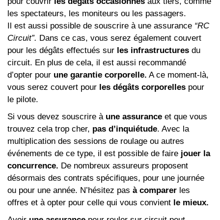
pour couvrir
les dégâts occasionnés
aux tiers, comme
les spectateurs, les moniteurs ou les passagers.
Il est aussi possible de souscrire à une assurance
“RC
Circuit”.
Dans ce cas, vous serez également couvert
pour les dégâts effectués sur
les infrastructures
du
circuit. En plus de cela, il est aussi recommandé
d’opter pour
une garantie corporelle.
A ce moment-là,
vous serez couvert pour
les dégâts corporelles
pour
le pilote.
Si vous devez souscrire à
une assurance
et que vous
trouvez cela trop cher,
pas d’inquiétude
. Avec la
multiplication des sessions de roulage ou autres
événements de ce type, il est possible de faire
jouer la
concurrence.
De nombreux assureurs proposent
désormais des contrats spécifiques, pour une journée
ou pour une année. N’hésitez pas
à comparer
les
offres et à opter pour celle qui vous convient
le mieux.
Avoir
une assurance
pour rouler sur circuit peut