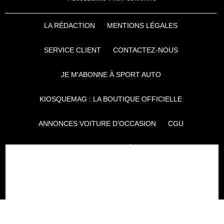
LA RÉDACTION
MENTIONS LÉGALES
SERVICE CLIENT
CONTACTEZ-NOUS
JE M'ABONNE À SPORT AUTO
KIOSQUEMAG : LA BOUTIQUE OFFICIELLE
ANNONCES VOITURE D’OCCASION
CGU
POLITIQUE DE CONFIDENTIALITÉ
L'AUTO JOURNAL
AUTO PLUS
F1I
CE SITE APPARTIENT À REWORLD MEDIA
AUTRES THÉMATIQUES DU GROUPE :
VOYAGES