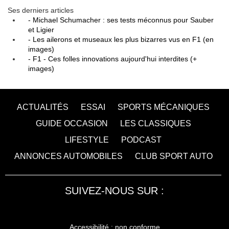
Ses derniers articles
- Michael Schumacher : ses tests méconnus pour Sauber
et Ligier
- Les ailerons et museaux les plus bizarres vus en F1 (en
images)
- F1 - Ces folles innovations aujourd'hui interdites (+
images)
ACTUALITÉS
ESSAI
SPORTS MÉCANIQUES
GUIDE OCCASION
LES CLASSIQUES
LIFESTYLE
PODCAST
ANNONCES AUTOMOBILES
CLUB SPORT AUTO
SUIVEZ-NOUS SUR :
Accessibilité : non conforme