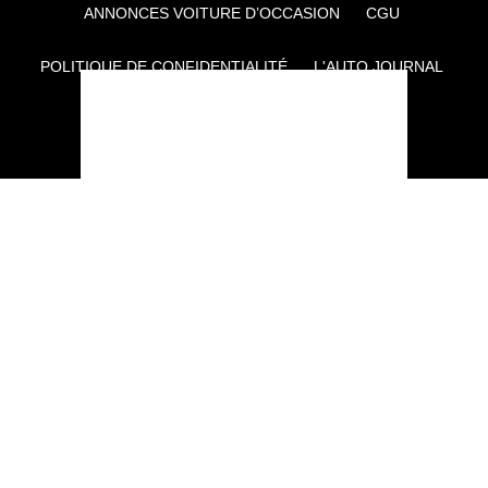
ANNONCES VOITURE D’OCCASION
CGU
POLITIQUE DE CONFIDENTIALITÉ
L'AUTO JOURNAL
AUTO PLUS
F1I
CE SITE APPARTIENT À REWORLD MEDIA
AUTRES THÉMATIQUES DU GROUPE :
VOYAGES
FÉMININ
INFOTAINMENT
MAISON
SPORT
SÉMINAIRES ET EVÉNEMENTIEL
TECHNOLOGIES
GAMING
ARTISANS/BTP
DIY DÉCO
GESTION DES COOKIES