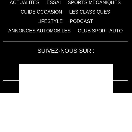
ACTUALITÉS
ESSAI
SPORTS MÉCANIQUES
GUIDE OCCASION
LES CLASSIQUES
LIFESTYLE
PODCAST
ANNONCES AUTOMOBILES
CLUB SPORT AUTO
SUIVEZ-NOUS SUR :
Accessibilité : non conforme
LA RÉDACTION
MENTIONS LÉGALES
SERVICE CLIENT
CONTACTEZ-NOUS
JE M'ABONNE À SPORT AUTO
KIOSQUEMAG : LA BOUTIQUE OFFICIELLE