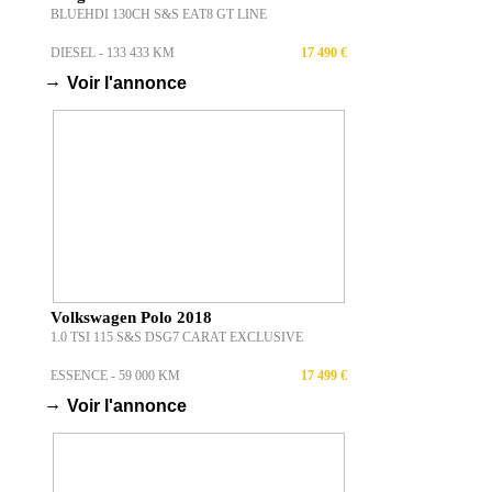
BLUEHDI 130CH S&S EAT8 GT LINE
DIESEL - 133 433 KM
17 490 €
→
Voir l'annonce
Volkswagen Polo 2018
1.0 TSI 115 S&S DSG7 CARAT EXCLUSIVE
ESSENCE - 59 000 KM
17 499 €
→
Voir l'annonce