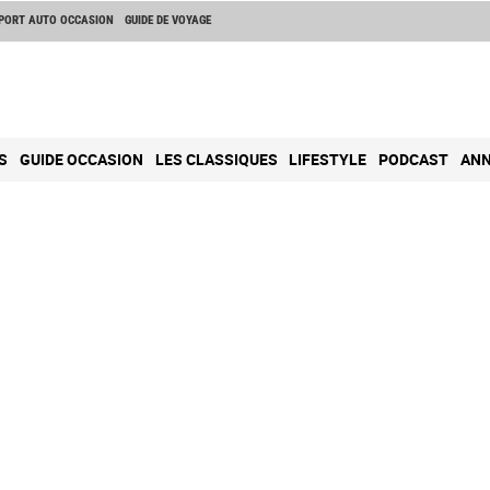
PORT AUTO OCCASION
GUIDE DE VOYAGE
S
GUIDE OCCASION
LES CLASSIQUES
LIFESTYLE
PODCAST
ANN