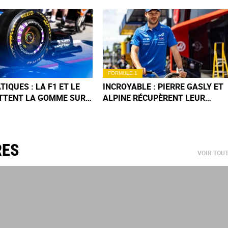
FORMULE 1
IQUES : LA F1 ET LE
INCROYABLE : PIERRE GASLY ET
TTENT LA GOMME SUR
ALPINE RÉCUPÈRENT LEUR
G TERME
PODIUM DU GP DE MONACO !
RES
VOIR TOU