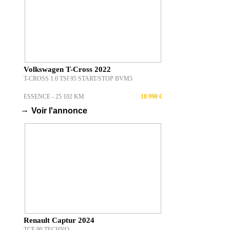
Volkswagen T-Cross 2022
T-CROSS 1.0 TSI 95 START/STOP BVM5
ESSENCE - 25 102 KM
18 990 €
→
Voir l'annonce
Renault Captur 2024
TCE 90 TECHNO