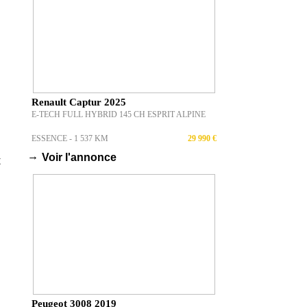
Renault Captur 2025
E-TECH FULL HYBRID 145 CH ESPRIT ALPINE
ESSENCE - 1 537 KM
29 990 €
→
Voir l'annonce
t
Peugeot 3008 2019