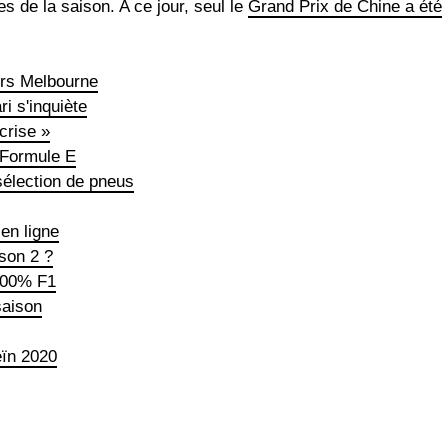
s de la saison. A ce jour, seul le
Grand Prix de Chine a été
ers Melbourne
ri s'inquiète
crise »
 Formule E
sélection de pneus
 en ligne
son 2 ?
100% F1
saison
eïn 2020