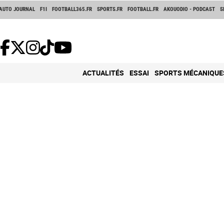
AUTO JOURNAL
F1I
FOOTBALL365.FR
SPORTS.FR
FOOTBALL.FR
AKOUODIO - PODCAST
S
ACTUALITÉS
ESSAI
SPORTS MÉCANIQUE