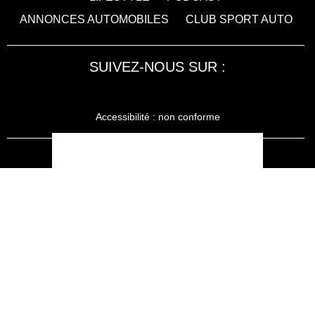
ANNONCES AUTOMOBILES
CLUB SPORT AUTO
SUIVEZ-NOUS SUR :
Accessibilité : non conforme
LA RÉDACTION
MENTIONS LÉGALES
SERVICE CLIENT
CONTACTEZ-NOUS
JE M'ABONNE À SPORT AUTO
KIOSQUEMAG : LA BOUTIQUE OFFICIELLE
ANNONCES VOITURE D’OCCASION
CGU