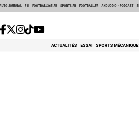
AUTO JOURNAL
F1I
FOOTBALL365.FR
SPORTS.FR
FOOTBALL.FR
AKOUODIO - PODCAST
S
ACTUALITÉS
ESSAI
SPORTS MÉCANIQUE