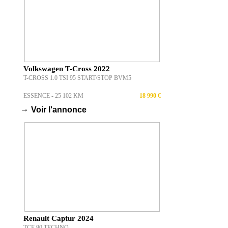
Volkswagen T-Cross 2022
T-CROSS 1.0 TSI 95 START/STOP BVM5
ESSENCE - 25 102 KM
18 990 €
→
Voir l'annonce
Renault Captur 2024
TCE 90 TECHNO