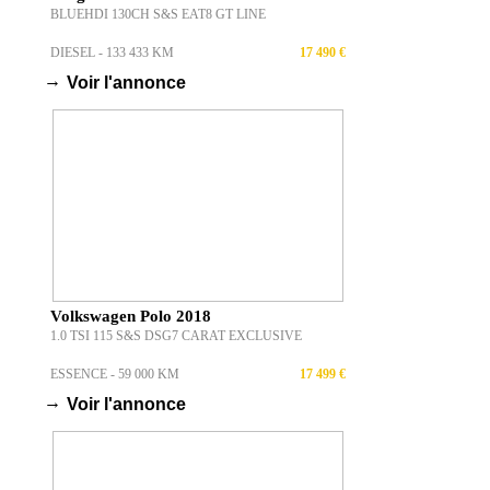
BLUEHDI 130CH S&S EAT8 GT LINE
DIESEL - 133 433 KM
17 490 €
→
Voir l'annonce
Volkswagen Polo 2018
1.0 TSI 115 S&S DSG7 CARAT EXCLUSIVE
ESSENCE - 59 000 KM
17 499 €
→
Voir l'annonce