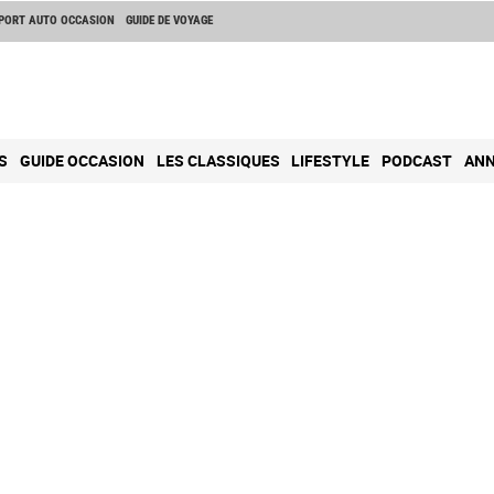
PORT AUTO OCCASION
GUIDE DE VOYAGE
S
GUIDE OCCASION
LES CLASSIQUES
LIFESTYLE
PODCAST
ANN