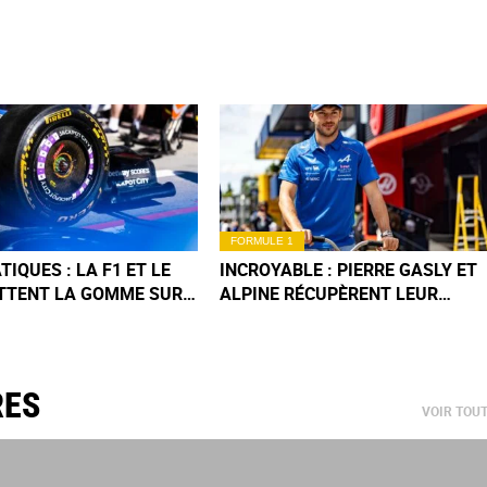
FORMULE 1
IQUES : LA F1 ET LE
INCROYABLE : PIERRE GASLY ET
TTENT LA GOMME SUR
ALPINE RÉCUPÈRENT LEUR
G TERME
PODIUM DU GP DE MONACO !
RES
VOIR TOU