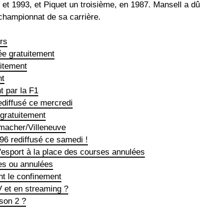
 et 1993, et Piquet un troisième, en 1987. Mansell a dû
 championnat de sa carrière.
rs
ée gratuitement
uitement
nt
t par la F1
diffusé ce mercredi
 gratuitement
umacher/Villeneuve
6 rediffusé ce samedi !
l'esport à la place des courses annulées
ées ou annulées
nt le confinement
V et en streaming ?
son 2 ?