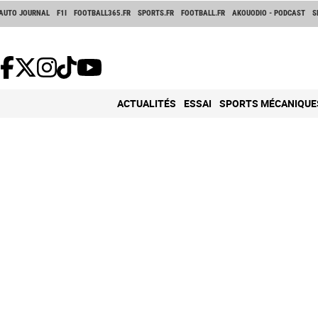
AUTO JOURNAL
F1I
FOOTBALL365.FR
SPORTS.FR
FOOTBALL.FR
AKOUODIO - PODCAST
S
ACTUALITÉS
ESSAI
SPORTS MÉCANIQUE