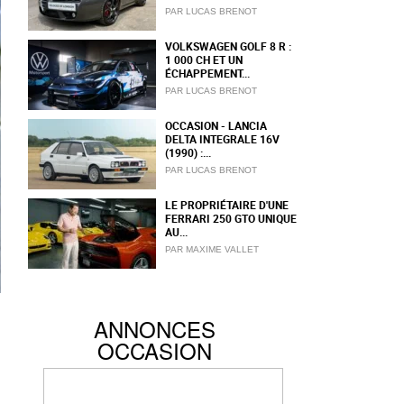
PAR LUCAS BRENOT
VOLKSWAGEN GOLF 8 R :
1 000 CH ET UN
ÉCHAPPEMENT...
PAR LUCAS BRENOT
OCCASION - LANCIA
DELTA INTEGRALE 16V
(1990) :...
PAR LUCAS BRENOT
LE PROPRIÉTAIRE D'UNE
FERRARI 250 GTO UNIQUE
AU...
PAR MAXIME VALLET
ANNONCES
OCCASION