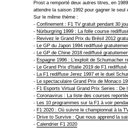
Prost a remporté deux autres titres, en 1989
attendre la saison 1992 pour gagner le seul
Sur le même thème :
-
Confinement : F1 TV gratuit pendant 30 jou
-
Nürburgring 1999 : La folle course rediffus
-
Revivez le Grand Prix du Brésil 2012 grat
-
Le GP du Japon 1994 rediffusé gratuiteme
-
Le GP de Chine 2018 rediffusé gratuitemen
-
Espagne 1996 : L'exploit de Schumacher re
-
Le Grand Prix d'Italie 2019 de F1 rediffusé
-
La F1 rediffuse Jerez 1997 et le duel Sch
-
Le spectaculaire Grand Prix de Monaco 199
-
F1 Esports Virtual Grand Prix Series : De 
-
Coronavirus : La liste des courses report
-
Les 10 programmes sur la F1 à voir penda
-
F1 2020 : Où suivre le championnat à la T
-
Drive to Survive : Que nous apprend la sai
-
Calendrier F1 2020