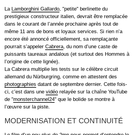
La
Lamborghini Gallardo
, "petite" berlinette du
prestigieux constructeur italien, devrait être remplacée
dans le courant de l’année prochaine après tout de
même 11 ans de bons et loyaux services. Si rien n’a
encore été annoncé officiellement, sa remplaçante
pourrait s’appeler
Cabrera
, du nom d’une caste de
puissants taureaux andalous (et surtout des Hommes à
l’origine de cette lignée).
La Cabrera multiplie les tests sur le célèbre circuit
allemand du Nürburgring, comme en attestent des
photographies
datant de septembre dernier. Cette fois-
ci, c’est dans une
vidéo
relayée sur la chaîne YouTube
de "
monsterchannel24
" que le bolide se montre à
l’œuvre sur la piste.
MODERNISATION ET CONTINUITÉ
Le
film
d’un peu plus de 2mn nous permet d’entendre le