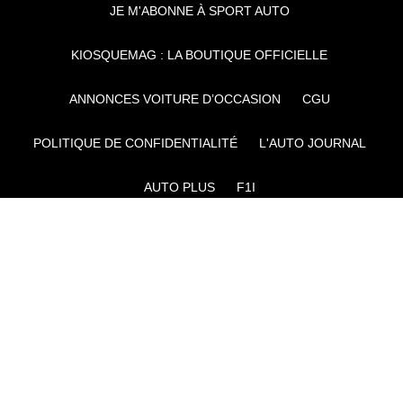
JE M'ABONNE À SPORT AUTO
KIOSQUEMAG : LA BOUTIQUE OFFICIELLE
ANNONCES VOITURE D’OCCASION
CGU
POLITIQUE DE CONFIDENTIALITÉ
L'AUTO JOURNAL
AUTO PLUS
F1I
CE SITE APPARTIENT À REWORLD MEDIA
AUTRES THÉMATIQUES DU GROUPE :
VOYAGES
FÉMININ
INFOTAINMENT
MAISON
SPORT
SÉMINAIRES ET EVÉNEMENTIEL
TECHNOLOGIES