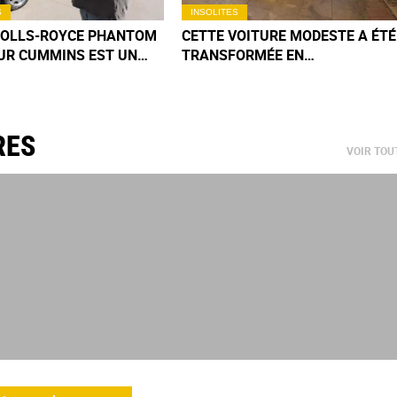
S
INSOLITES
ROLLS-ROYCE PHANTOM
CETTE VOITURE MODESTE A ÉTÉ
UR CUMMINS EST UN
TRANSFORMÉE EN
 MÉCANIQUE QUE VOUS
LAMBORGHINI PAR UN JEUNE
EREZ PAS DE SITÔT
INDIEN
RES
VOIR TOU