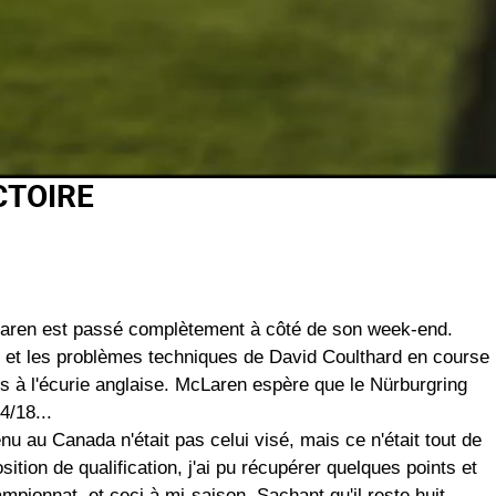
CTOIRE
Laren est passé complètement à côté de son week-end.
s et les problèmes techniques de David Coulthard en course
ts à l'écurie anglaise. McLaren espère que le Nürburgring
4/18...
u au Canada n'était pas celui visé, mais ce n'était tout de
tion de qualification, j'ai pu récupérer quelques points et
mpionnat, et ceci à mi-saison. Sachant qu'il reste huit