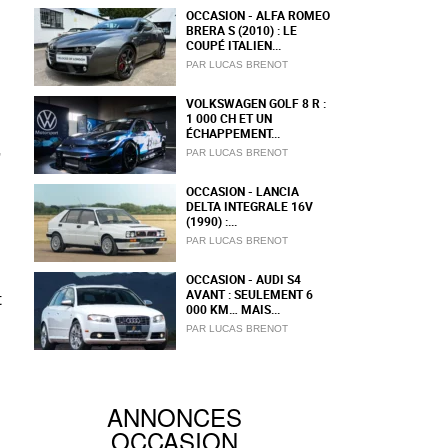
OCCASION - ALFA ROMEO
BRERA S (2010) : LE
COUPÉ ITALIEN...
PAR LUCAS BRENOT
VOLKSWAGEN GOLF 8 R :
1 000 CH ET UN
ÉCHAPPEMENT...
,
PAR LUCAS BRENOT
OCCASION - LANCIA
DELTA INTEGRALE 16V
(1990) :...
PAR LUCAS BRENOT
OCCASION - AUDI S4
AVANT : SEULEMENT 6
t
000 KM… MAIS...
PAR LUCAS BRENOT
ANNONCES
OCCASION