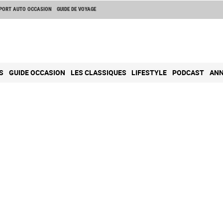
PORT AUTO OCCASION
GUIDE DE VOYAGE
S
GUIDE OCCASION
LES CLASSIQUES
LIFESTYLE
PODCAST
ANN