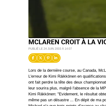
MCLAREN CROIT À LA VI
PUBLIÉ LE 24 JUIN 2003 À 14:07
Lors de la dernière course, au Canada, Mc
L'erreur de Kimi Räikkönen en qualification
ont fait perdre la tête des deux championna
leur sourira plus, malgré l'absence de la MP
Kimi Räkkönen: "Evidement, le résultat obten
même pas un désastre ... En dépit de ma posi
Michael n'a que trois points d'avance au cha