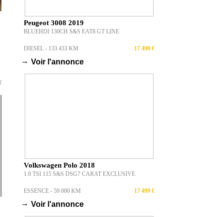
Peugeot 3008 2019
BLUEHDI 130CH S&S EAT8 GT LINE
DIESEL - 133 433 KM
17 490 €
→
Voir l'annonce
T
Volkswagen Polo 2018
1.0 TSI 115 S&S DSG7 CARAT EXCLUSIVE
ESSENCE - 59 000 KM
17 499 €
→
Voir l'annonce