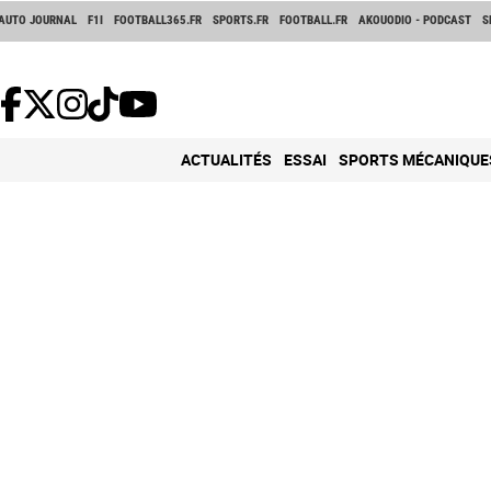
AUTO JOURNAL
F1I
FOOTBALL365.FR
SPORTS.FR
FOOTBALL.FR
AKOUODIO - PODCAST
S
ACTUALITÉS
ESSAI
SPORTS MÉCANIQUE