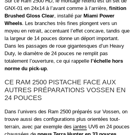
Sur ce Ram 2500 HD, le montage retenu est un set de
GNX-01 en 24x14 à l’avant comme à l’arrière,
finition
Brushed Gloss Clear
, installé par
Miami Power
Wheels
. Les branches très fines plongent vers un
moyeu en retrait, accentuant l’effet concave, tandis que
la largeur de 14 pouces donne un déport important.
Dans les passages de roue gigantesques d’un Heavy
Duty, le diamètre de 24 pouces ne remplit pas
totalement l’ouverture, ce qui rappelle
l’échelle hors
norme du pick-up
.
CE RAM 2500 PISTACHE FACE AUX
AUTRES PRÉPARATIONS VOSSEN EN
24 POUCES
Dans l’univers des Ram 2500 préparés sur Vossen, on
trouve aussi des configurations plus orientées tout-
terrain, avec par exemple des
jantes
UV6 en 24 pouces
chaussées de
pneus Terra Hunter en 33 pouces
,