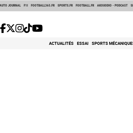
AUTO JOURNAL
F1I
FOOTBALL365.FR
SPORTS.FR
FOOTBALL.FR
AKOUODIO - PODCAST
S
ACTUALITÉS
ESSAI
SPORTS MÉCANIQUE