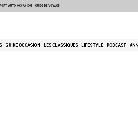
PORT AUTO OCCASION
GUIDE DE VOYAGE
S
GUIDE OCCASION
LES CLASSIQUES
LIFESTYLE
PODCAST
ANN