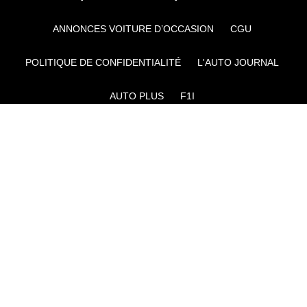
ANNONCES VOITURE D’OCCASION
CGU
POLITIQUE DE CONFIDENTIALITÉ
L'AUTO JOURNAL
AUTO PLUS
F1I
CE SITE APPARTIENT À REWORLD MEDIA
AUTRES THÉMATIQUES DU GROUPE :
VOYAGES
FÉMININ
INFOTAINMENT
MAISON
SPORT
SÉMINAIRES ET EVÉNEMENTIEL
TECHNOLOGIES
GAMING
ARTISANS/BTP
DIY DÉCO
GESTION DES COOKIES