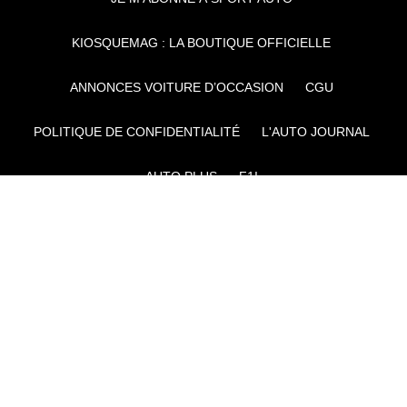
KIOSQUEMAG : LA BOUTIQUE OFFICIELLE
ANNONCES VOITURE D’OCCASION
CGU
POLITIQUE DE CONFIDENTIALITÉ
L'AUTO JOURNAL
AUTO PLUS
F1I
CE SITE APPARTIENT À REWORLD MEDIA
AUTRES THÉMATIQUES DU GROUPE :
VOYAGES
FÉMININ
INFOTAINMENT
MAISON
SPORT
SÉMINAIRES ET EVÉNEMENTIEL
TECHNOLOGIES
GAMING
ARTISANS/BTP
DIY DÉCO