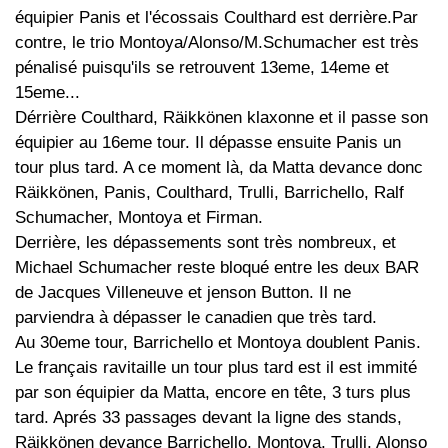
équipier Panis et l'écossais Coulthard est derrière.Par
contre, le trio Montoya/Alonso/M.Schumacher est très
pénalisé puisqu'ils se retrouvent 13eme, 14eme et
15eme...
Dérrière Coulthard, Räikkönen klaxonne et il passe son
équipier au 16eme tour. Il dépasse ensuite Panis un
tour plus tard. A ce moment là, da Matta devance donc
Räikkönen, Panis, Coulthard, Trulli, Barrichello, Ralf
Schumacher, Montoya et Firman.
Derrière, les dépassements sont très nombreux, et
Michael Schumacher reste bloqué entre les deux BAR
de Jacques Villeneuve et jenson Button. Il ne
parviendra à dépasser le canadien que très tard.
Au 30eme tour, Barrichello et Montoya doublent Panis.
Le français ravitaille un tour plus tard est il est immité
par son équipier da Matta, encore en tête, 3 turs plus
tard. Aprés 33 passages devant la ligne des stands,
Räikkönen devance Barrichello, Montoya, Trulli, Alonso