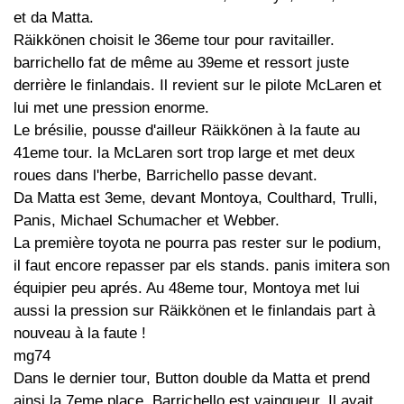
et da Matta.
Räikkönen choisit le 36eme tour pour ravitailler.
barrichello fat de même au 39eme et ressort juste
derrière le finlandais. Il revient sur le pilote McLaren et
lui met une pression enorme.
Le brésilie, pousse d'ailleur Räikkönen à la faute au
41eme tour. la McLaren sort trop large et met deux
roues dans l'herbe, Barrichello passe devant.
Da Matta est 3eme, devant Montoya, Coulthard, Trulli,
Panis, Michael Schumacher et Webber.
La première toyota ne pourra pas rester sur le podium,
il faut encore repasser par els stands. panis imitera son
équipier peu aprés. Au 48eme tour, Montoya met lui
aussi la pression sur Räikkönen et le finlandais part à
nouveau à la faute !
mg74
Dans le dernier tour, Button double da Matta et prend
ainsi la 7eme place. Barrichello est vainqueur. Il avait