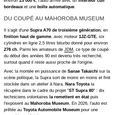
environ
23 000 €
, l'auto arrive avec un
intérieur cuir
bordeaux
et une
boîte automatique
.
DU COUPÉ AU MAHOROBA MUSEUM
Il s'agit d'une
Supra A70 de troisième génération
, en
finition haut de gamme
, avec moteur
1JZ‑GTE
, six
cylindres en ligne 2,5 litres biturbo donné pour environ
276 ch
. Parmi les amateurs de
JDM
, ce type de coupé
du début des années 90 est devenu très recherché,
surtout quand il reste aussi proche de l'origine.
Avec la montée en puissance de
Sanae Takaichi
sur la
scène politique, la Supra sort de moins en moins et finit
stockée dans un atelier à Nara.
Nara Toyota
la
récupère dans le cadre du projet "
ST Supra 80
" : dix
techniciens volontaires
la remettent en état
puis
l'exposent au
Mahoroba Museum
. En 2026, l'auto est
prêtée au
Toyota Automobile Museum
pour une