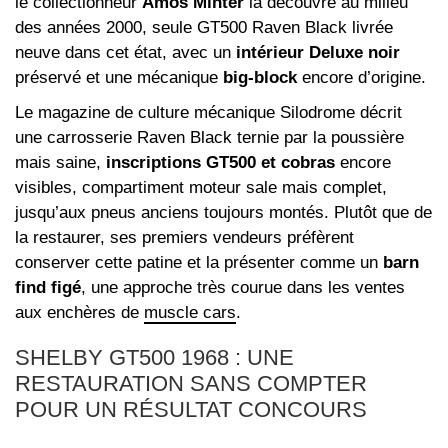
le collectionneur
Amos Minter
la découvre au milieu
des années 2000, seule GT500 Raven Black livrée
neuve dans cet état, avec un
intérieur Deluxe noir
préservé et une mécanique
big-block
encore d’origine.
Le magazine de culture mécanique Silodrome décrit
une carrosserie Raven Black ternie par la poussière
mais saine,
inscriptions GT500 et cobras
encore
visibles, compartiment moteur sale mais complet,
jusqu’aux pneus anciens toujours montés. Plutôt que de
la restaurer, ses premiers vendeurs préfèrent
conserver cette patine et la présenter comme un
barn
find figé
, une approche très courue dans les ventes
aux enchères de
muscle cars
.
SHELBY GT500 1968 : UNE
RESTAURATION SANS COMPTER
POUR UN RÉSULTAT CONCOURS