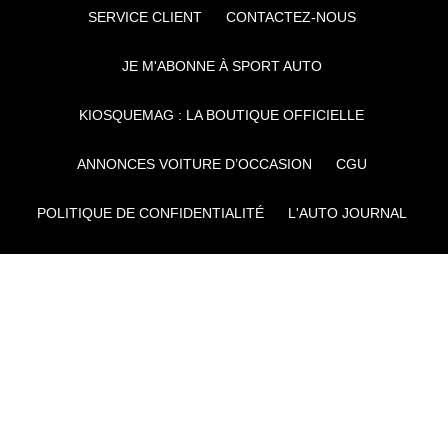
SERVICE CLIENT
CONTACTEZ-NOUS
JE M'ABONNE À SPORT AUTO
KIOSQUEMAG : LA BOUTIQUE OFFICIELLE
ANNONCES VOITURE D’OCCASION
CGU
POLITIQUE DE CONFIDENTIALITÉ
L'AUTO JOURNAL
AUTO PLUS
F1I
CE SITE APPARTIENT À REWORLD MEDIA
AUTRES THÉMATIQUES DU GROUPE :
VOYAGES
FÉMININ
INFOTAINMENT
MAISON
SPORT