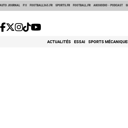
AUTO JOURNAL
F1I
FOOTBALL365.FR
SPORTS.FR
FOOTBALL.FR
AKOUODIO - PODCAST
S
ACTUALITÉS
ESSAI
SPORTS MÉCANIQUE