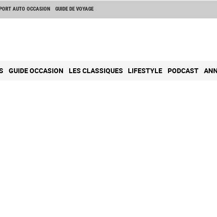
PORT AUTO OCCASION
GUIDE DE VOYAGE
S
GUIDE OCCASION
LES CLASSIQUES
LIFESTYLE
PODCAST
ANN