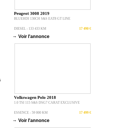
Peugeot 3008 2019
BLUEHDI 130CH S&S EAT8 GT LINE
DIESEL - 133 433 KM
17 490 €
→
Voir l'annonce
s
Volkswagen Polo 2018
1.0 TSI 115 S&S DSG7 CARAT EXCLUSIVE
ESSENCE - 59 000 KM
17 499 €
→
Voir l'annonce