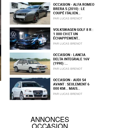
OCCASION - ALFA ROMEO
BRERA S (2010) : LE
COUPÉ ITALIEN...
PAR LUCAS BRENOT
VOLKSWAGEN GOLF 8 R :
1 000 CH ET UN
ÉCHAPPEMENT...
PAR LUCAS BRENOT
OCCASION - LANCIA
DELTA INTEGRALE 16V
(1990) :...
PAR LUCAS BRENOT
OCCASION - AUDI S4
AVANT : SEULEMENT 6
000 KM… MAIS...
PAR LUCAS BRENOT
ANNONCES
OCCASION