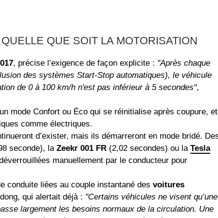
 QUELLE QUE SOIT LA MOTORISATION
017
, précise l’exigence de façon explicite :
"Après chaque
xclusion des systèmes Start-Stop automatiques), le véhicule
ation de 0 à 100 km/h n'est pas inférieur à 5 secondes"
,
 d’un mode Confort ou Éco qui se réinitialise après coupure, et
miques comme électriques.
inueront d’exister, mais ils démarreront en mode bridé. De
98 seconde), la
Zeekr 001 FR
(2,02 secondes) ou la
Tesla
déverrouillées manuellement par le conducteur pour
 de conduite liées au couple instantané des
voitures
ong, qui alertait déjà :
"Certains véhicules ne visent qu’une
passe largement les besoins normaux de la circulation. Une