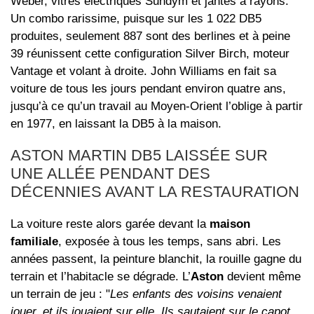
Weber, vitres électriques Sundym et jantes à rayons.
Un combo rarissime, puisque sur les 1 022 DB5
produites, seulement 887 sont des berlines et à peine
39 réunissent cette configuration Silver Birch, moteur
Vantage et volant à droite. John Williams en fait sa
voiture de tous les jours pendant environ quatre ans,
jusqu’à ce qu’un travail au Moyen-Orient l’oblige à partir
en 1977, en laissant la DB5 à la maison.
ASTON MARTIN DB5 LAISSÉE SUR
UNE ALLÉE PENDANT DES
DÉCENNIES AVANT LA RESTAURATION
La voiture reste alors garée devant la
maison
familiale
, exposée à tous les temps, sans abri. Les
années passent, la peinture blanchit, la rouille gagne du
terrain et l’habitacle se dégrade. L’
Aston
devient même
un terrain de jeu : "
Les enfants des voisins venaient
jouer, et ils jouaient sur elle. Ils sautaient sur le capot.