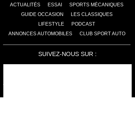
ACTUALITÉS
ESSAI
SPORTS MÉCANIQUES
GUIDE OCCASION
LES CLASSIQUES
LIFESTYLE
PODCAST
ANNONCES AUTOMOBILES
CLUB SPORT AUTO
SUIVEZ-NOUS SUR :
Accessibilité : non conforme
LA RÉDACTION
MENTIONS LÉGALES
SERVICE CLIENT
CONTACTEZ-NOUS
JE M'ABONNE À SPORT AUTO