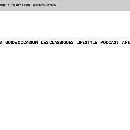
PORT AUTO OCCASION
GUIDE DE VOYAGE
S
GUIDE OCCASION
LES CLASSIQUES
LIFESTYLE
PODCAST
ANN