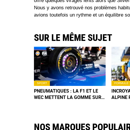
offre quelques virages lents alors que Silv
Nous y avons retrouvé nos problèmes habitu
avions toutefois un rythme et un équilibre so
SUR LE MÊME SUJET
SPORT
FORMULE 
PNEUMATIQUES : LA F1 ET LE
INCROYA
WEC METTENT LA GOMME SUR
ALPINE 
LE LONG TERME
PODIUM 
NOS MARQUES POPULAI