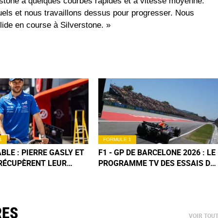
erstone a quelques courbes rapides et à vitesse moyenne.
els et nous travaillons dessus pour progresser. Nous
lide en course à Silverstone. »
1
FORMULE 1
BLE : PIERRE GASLY ET
F1 - GP DE BARCELONE 2026 : LE
RÉCUPÈRENT LEUR
PROGRAMME TV DES ESSAIS DU
DU GP DE MONACO !
VENDREDI
RES
VOIR TOU