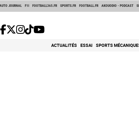
AUTO JOURNAL
F1I
FOOTBALL365.FR
SPORTS.FR
FOOTBALL.FR
AKOUODIO - PODCAST
S
ACTUALITÉS
ESSAI
SPORTS MÉCANIQUE