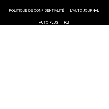
POLITIQUE DE CONFIDENTIALITÉ
L'AUTO JOURNAL
AUTO PLUS
F1I
CE SITE APPARTIENT À REWORLD MEDIA
AUTRES THÉMATIQUES DU GROUPE :
VOYAGES
FÉMININ
INFOTAINMENT
MAISON
SPORT
SÉMINAIRES ET EVÉNEMENTIEL
TECHNOLOGIES
GAMING
ARTISANS/BTP
DIY DÉCO
GESTION DES COOKIES