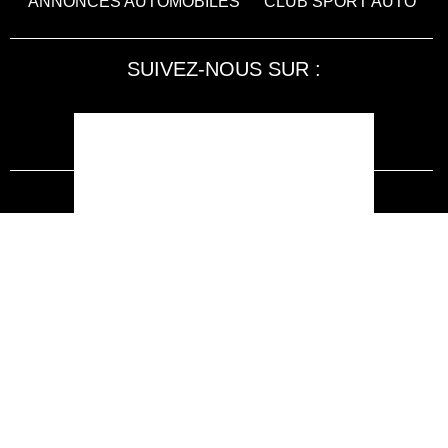
ANNONCES AUTOMOBILES
CLUB SPORT AUTO
SUIVEZ-NOUS SUR :
Accessibilité : non conforme
LA RÉDACTION
MENTIONS LÉGALES
SERVICE CLIENT
CONTACTEZ-NOUS
JE M'ABONNE À SPORT AUTO
KIOSQUEMAG : LA BOUTIQUE OFFICIELLE
ANNONCES VOITURE D’OCCASION
CGU
POLITIQUE DE CONFIDENTIALITÉ
L'AUTO JOURNAL