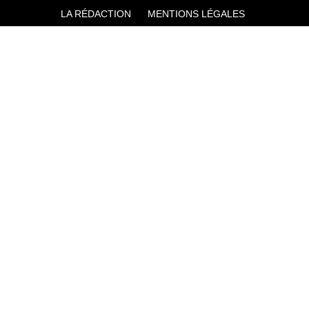
LA RÉDACTION
MENTIONS LÉGALES
SERVICE CLIENT
CONTACTEZ-NOUS
JE M'ABONNE À SPORT AUTO
KIOSQUEMAG : LA BOUTIQUE OFFICIELLE
ANNONCES VOITURE D’OCCASION
CGU
POLITIQUE DE CONFIDENTIALITÉ
L'AUTO JOURNAL
AUTO PLUS
F1I
CE SITE APPARTIENT À REWORLD MEDIA
AUTRES THÉMATIQUES DU GROUPE :
VOYAGES