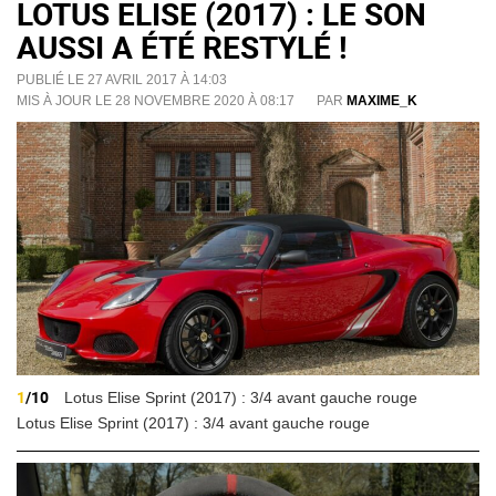
LOTUS ELISE (2017) : LE SON
AUSSI A ÉTÉ RESTYLÉ !
PUBLIÉ LE 27 AVRIL 2017 À 14:03
MIS À JOUR LE 28 NOVEMBRE 2020 À 08:17
PAR
MAXIME_K
1
/10
Lotus Elise Sprint (2017) : 3/4 avant gauche rouge
Lotus Elise Sprint (2017) : 3/4 avant gauche rouge