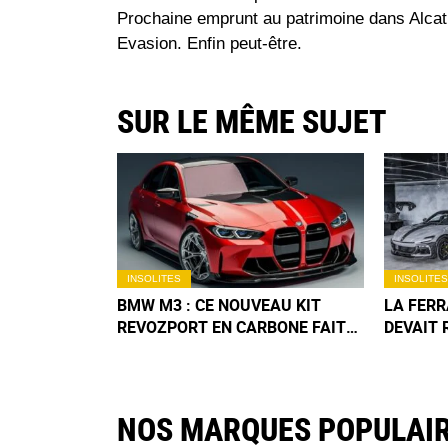
Prochaine emprunt au patrimoine dans Alca
Evasion. Enfin peut-être.
SUR LE MÊME SUJET
INSOLITES
INSOLITES
BMW M3 : CE NOUVEAU KIT
LA FER
REVOZPORT EN CARBONE FAIT
DEVAIT 
RÊVER, MAIS EST-IL VRAIMENT
TRANSF
ADAPTÉ POUR LA ROUTE ?
MAIS MA
AUTREM
NOS MARQUES POPULAI