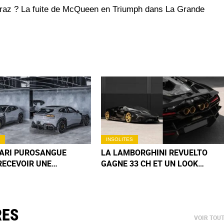
traz ? La fuite de McQueen en Triumph dans La Grande
INSOLITES
RARI PUROSANGUE
LA LAMBORGHINI REVUELTO
RECEVOIR UNE
GAGNE 33 CH ET UN LOOK
ORMATION LÉGÈRE,
ENCORE PLUS RADICAL GRÂCE À
NSORY EN A DÉCIDÉ
NOVITEC
ENT
RES
VOIR TOU