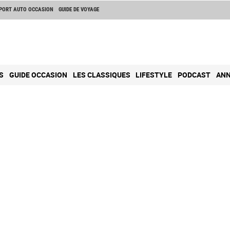
PORT AUTO OCCASION
GUIDE DE VOYAGE
S
GUIDE OCCASION
LES CLASSIQUES
LIFESTYLE
PODCAST
ANN