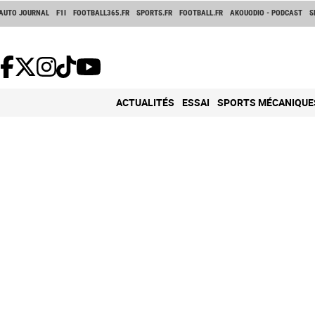
AUTO JOURNAL
F1I
FOOTBALL365.FR
SPORTS.FR
FOOTBALL.FR
AKOUODIO - PODCAST
S
ACTUALITÉS
ESSAI
SPORTS MÉCANIQUE