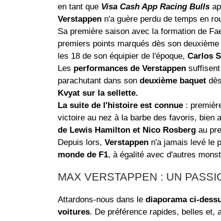
en tant que
Visa Cash App Racing Bulls
apr
Verstappen
n'a guère perdu de temps en rou
Sa première saison avec la formation de F
premiers points marqués dès son deuxième
les 18 de son équipier de l'époque,
Carlos S
Les
performances de Verstappen
suffisen
parachutant dans son
deuxième baquet
dès
Kvyat sur la sellette.
La suite de l'histoire est connue
: premièr
victoire au nez à la barbe des favoris, bien 
de Lewis Hamilton et Nico Rosberg
au pre
Depuis lors,
Verstappen
n'a jamais levé le 
monde de F1
, à égalité avec d'autres mo
MAX VERSTAPPEN : UN PASSIO
Attardons-nous dans le
diaporama ci-dess
voitures
. De préférence rapides, belles et, 