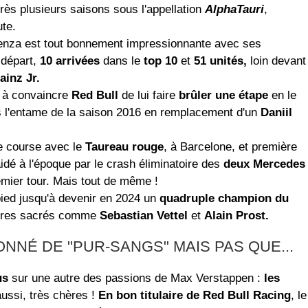
ès plusieurs saisons sous l'appellation
AlphaTauri
,
te.
aenza est tout bonnement impressionnante avec ses
 départ,
10 arrivées
dans le
top 10
et
51 unités,
loin devant
ainz Jr.
t à convaincre
Red Bull
de lui faire
brûler une étape
en le
 l'entame de la saison 2016 en remplacement d'un
Daniil
e course avec le
Taureau rouge
, à Barcelone, et première
aidé à l'époque par le crash éliminatoire des
deux Mercedes
mier tour. Mais tout de même !
pied jusqu'à devenir en 2024 un
quadruple champion du
nstres sacrés comme
Sebastian Vettel
et
Alain Prost.
NNÉ DE "PUR-SANGS" MAIS PAS QUE...
us
sur une autre des passions de Max Verstappen :
les
aussi, très chères !
En bon titulaire de Red Bull Racing
, le