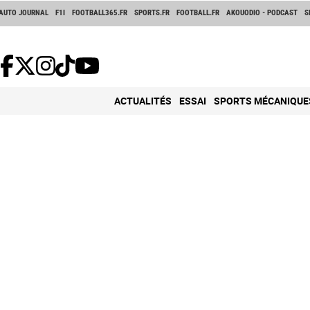
AUTO JOURNAL
F1I
FOOTBALL365.FR
SPORTS.FR
FOOTBALL.FR
AKOUODIO - PODCAST
S
ACTUALITÉS
ESSAI
SPORTS MÉCANIQUE