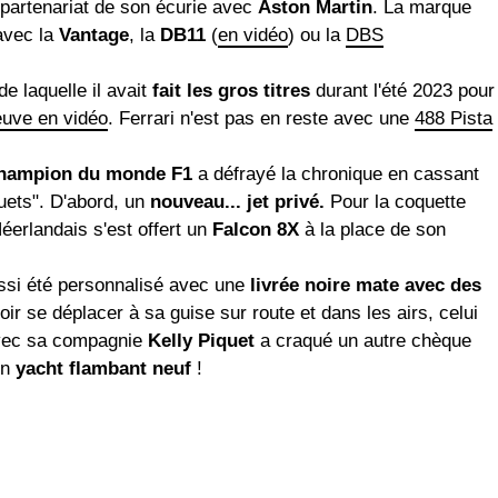
u partenariat de son écurie avec
Aston Martin
. La marque
 avec la
Vantage
, la
DB11
(
en vidéo
) ou la
DBS
e laquelle il avait
fait les gros titres
durant l'été 2023 pour
euve en vidéo
. Ferrari n'est pas en reste avec une
488 Pista
champion du monde F1
a défrayé la chronique en cassant
ouets". D'abord, un
nouveau... jet privé.
Pour la coquette
Néerlandais s'est offert un
Falcon 8X
à la place de son
ussi été personnalisé avec une
livrée noire mate avec des
ir se déplacer à sa guise sur route et dans les airs, celui
avec sa compagnie
Kelly Piquet
a craqué un autre chèque
un
yacht flambant neuf
!