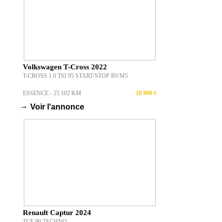
Volkswagen T-Cross 2022
T-CROSS 1.0 TSI 95 START/STOP BVM5
ESSENCE - 25 102 KM
18 990 €
→
Voir l'annonce
Renault Captur 2024
TCE 90 TECHNO