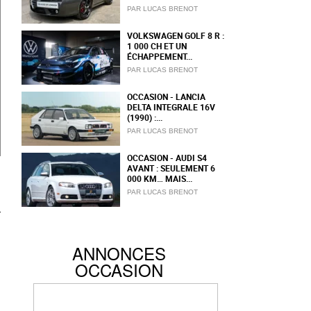
PAR LUCAS BRENOT
VOLKSWAGEN GOLF 8 R :
1 000 CH ET UN
ÉCHAPPEMENT...
PAR LUCAS BRENOT
OCCASION - LANCIA
DELTA INTEGRALE 16V
(1990) :...
PAR LUCAS BRENOT
OCCASION - AUDI S4
AVANT : SEULEMENT 6
000 KM… MAIS...
PAR LUCAS BRENOT
ANNONCES
OCCASION