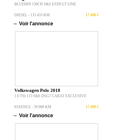
BLUEHDI 130CH S&S EAT8 GT LINE
DIESEL - 133 433 KM
17 490 €
→
Voir l'annonce
Volkswagen Polo 2018
1.0 TSI 115 S&S DSG7 CARAT EXCLUSIVE
ESSENCE - 59 000 KM
17 499 €
→
Voir l'annonce