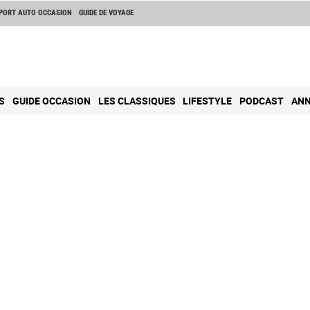
PORT AUTO OCCASION
GUIDE DE VOYAGE
S
GUIDE OCCASION
LES CLASSIQUES
LIFESTYLE
PODCAST
ANN