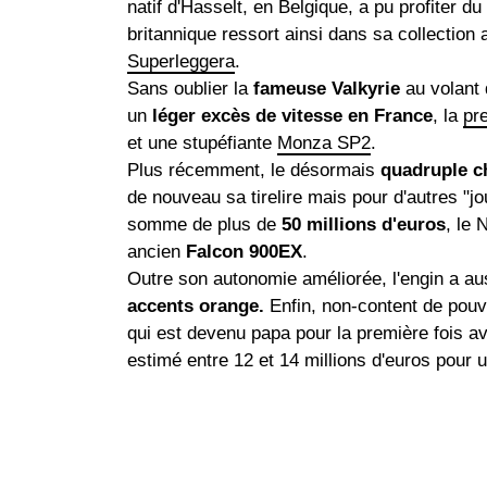
natif d'Hasselt, en Belgique, a pu profiter d
britannique ressort ainsi dans sa collection
Superleggera
.
Sans oublier la
fameuse Valkyrie
au volant d
un
léger excès de vitesse en France
, la
pr
et une stupéfiante
Monza SP2
.
Plus récemment, le désormais
quadruple 
de nouveau sa tirelire mais pour d'autres "j
somme de plus de
50 millions d'euros
, le 
ancien
Falcon 900EX
.
Outre son autonomie améliorée, l'engin a a
accents orange.
Enfin, non-content de pouvo
qui est devenu papa pour la première fois 
estimé entre 12 et 14 millions d'euros pour 