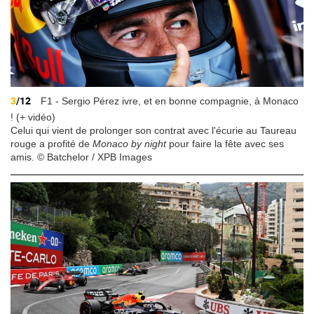
3
/12
F1 - Sergio Pérez ivre, et en bonne compagnie, à Monaco
! (+ vidéo)
Celui qui vient de prolonger son contrat avec l'écurie au Taureau
rouge a profité de
Monaco by night
pour faire la fête avec ses
amis. © Batchelor / XPB Images