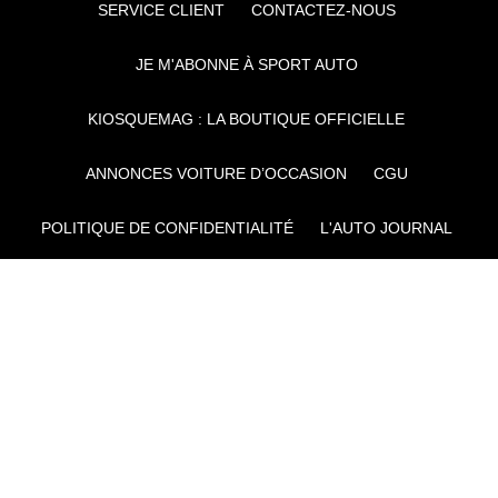
SERVICE CLIENT
CONTACTEZ-NOUS
JE M'ABONNE À SPORT AUTO
KIOSQUEMAG : LA BOUTIQUE OFFICIELLE
ANNONCES VOITURE D’OCCASION
CGU
POLITIQUE DE CONFIDENTIALITÉ
L'AUTO JOURNAL
AUTO PLUS
F1I
CE SITE APPARTIENT À REWORLD MEDIA
AUTRES THÉMATIQUES DU GROUPE :
VOYAGES
FÉMININ
INFOTAINMENT
MAISON
SPORT