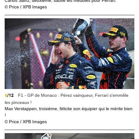
Carlos Sainz, deuxième, sauve les meubles pour Ferrari.
© Price / XPB Images
6
/12
F1 - GP de Monaco : Pérez vainqueur, Ferrari s'emmêle
les pinceaux !
Max Verstappen, troisième, félicite son équipier qui le mérite bien
!
© Price / XPB Images