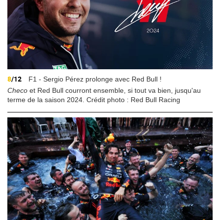
8
/12
F1 - Sergio Pérez prolonge avec Red Bull !
Checo
et Red Bull courront ensemble, si tout va bien, jusqu'au
terme de la saison 2024. Crédit photo : Red Bull Racing