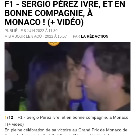
F1 - SERGIO PÉREZ IVRE, ET EN
BONNE COMPAGNIE, À
MONACO ! (+ VIDÉO)
PUBLIÉ LE 8 JUIN 2022 À 11:30
MIS À JOUR LE 8 AOÛT 2022 À 15:57
PAR
LA RÉDACTION
1
/12
F1 - Sergio Pérez ivre, et en bonne compagnie, à Monaco
! (+ vidéo)
En pleine célébration de sa victoire au Grand Prix de Monaco de