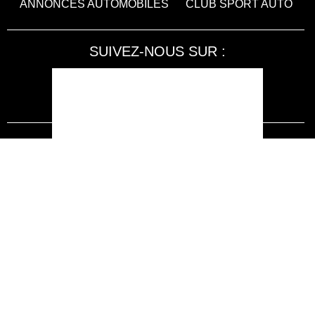
ANNONCES AUTOMOBILES
CLUB SPORT AUTO
SUIVEZ-NOUS SUR :
Accessibilité : non conforme
LA RÉDACTION
MENTIONS LÉGALES
SERVICE CLIENT
CONTACTEZ-NOUS
JE M'ABONNE À SPORT AUTO
KIOSQUEMAG : LA BOUTIQUE OFFICIELLE
ANNONCES VOITURE D’OCCASION
CGU
POLITIQUE DE CONFIDENTIALITÉ
L'AUTO JOURNAL