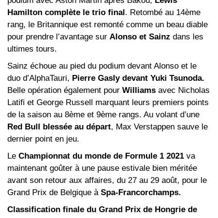
podium avec Aston Martin après Bakou,
Lewis
Hamilton complète le trio final
. Retombé au 14ème
rang, le Britannique est remonté comme un beau diable
pour prendre l’avantage sur
Alonso et Sainz
dans les
ultimes tours.
Sainz échoue au pied du podium devant Alonso et le
duo d’AlphaTauri,
Pierre Gasly devant Yuki Tsunoda.
Belle opération également pour
Williams
avec Nicholas
Latifi et George Russell marquant leurs premiers points
de la saison au 8ème et 9ème rangs. Au volant d’une
Red Bull blessée au départ
, Max Verstappen sauve le
dernier point en jeu.
Le
Championnat du monde de Formule 1 2021
va
maintenant goûter à une pause estivale bien méritée
avant son retour aux affaires, du 27 au 29 août, pour le
Grand Prix de Belgique à
Spa-Francorchamps.
Classification finale du Grand Prix de Hongrie de