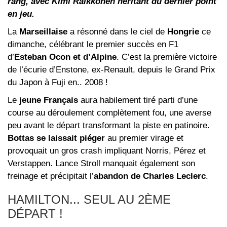
rang, avec Kimi Räikkönen héritant du dernier point
en jeu.
La
Marseillaise
a résonné dans le ciel de
Hongrie
ce
dimanche, célébrant le premier succès en F1
d’
Esteban Ocon et d’Alpine
. C’est la première victoire
de l’écurie d’Enstone, ex-Renault, depuis le Grand Prix
du Japon à Fuji en.. 2008 !
Le
jeune Français
aura habilement tiré parti d’une
course au déroulement complètement fou, une averse
peu avant le départ transformant la piste en patinoire.
Bottas se laissait piéger
au premier virage et
provoquait un gros crash impliquant Norris, Pérez et
Verstappen. Lance Stroll manquait également son
freinage et précipitait l’
abandon de Charles Leclerc
.
HAMILTON... SEUL AU 2ÈME
DÉPART !