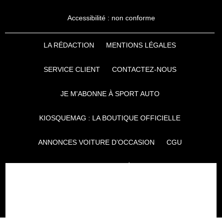
Accessibilité : non conforme
LA RÉDACTION
MENTIONS LÉGALES
SERVICE CLIENT
CONTACTEZ-NOUS
JE M'ABONNE À SPORT AUTO
KIOSQUEMAG : LA BOUTIQUE OFFICIELLE
ANNONCES VOITURE D’OCCASION
CGU
POLITIQUE DE CONFIDENTIALITÉ
L'AUTO JOURNAL
AUTO PLUS
F1I
CE SITE APPARTIENT À REWORLD MEDIA