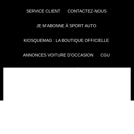
SERVICE CLIENT
CONTACTEZ-NOUS
JE M'ABONNE À SPORT AUTO
KIOSQUEMAG : LA BOUTIQUE OFFICIELLE
ANNONCES VOITURE D’OCCASION
CGU
POLITIQUE DE CONFIDENTIALITÉ
L'AUTO JOURNAL
AUTO PLUS
F1I
CE SITE APPARTIENT À REWORLD MEDIA
AUTRES THÉMATIQUES DU GROUPE :
VOYAGES
FÉMININ
INFOTAINMENT
MAISON
SPORT