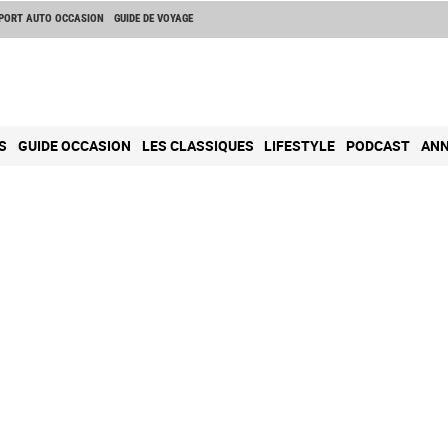
PORT AUTO OCCASION
GUIDE DE VOYAGE
S
GUIDE OCCASION
LES CLASSIQUES
LIFESTYLE
PODCAST
ANN