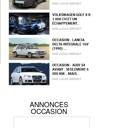
PAR LUCAS BRENOT
VOLKSWAGEN GOLF 8 R :
1 000 CH ET UN
ÉCHAPPEMENT...
PAR LUCAS BRENOT
OCCASION - LANCIA
DELTA INTEGRALE 16V
(1990) :...
PAR LUCAS BRENOT
OCCASION - AUDI S4
AVANT : SEULEMENT 6
000 KM… MAIS...
PAR LUCAS BRENOT
ANNONCES
OCCASION