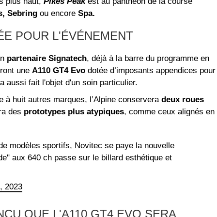
es plus haut,
Pikes Peak
est au panthéon de la course
s, Sebring
ou encore
Spa.
RÉE POUR L'ÉVÉNEMENT
on
partenaire Signatech
, déjà à la barre du programme en
eront une
A110 GT4 Evo
dotée d’imposants appendices pour
a aussi fait l'objet d'un soin particulier.
e à huit autres marques, l’Alpine conservera
deux roues
era des
prototypes plus atypiques
, comme ceux alignés en
e modèles sportifs, Novitec se paye la nouvelle
e" aux 640 ch passe sur le billard esthétique et
, 2023
NCU QUE L'A110 GT4 EVO SERA