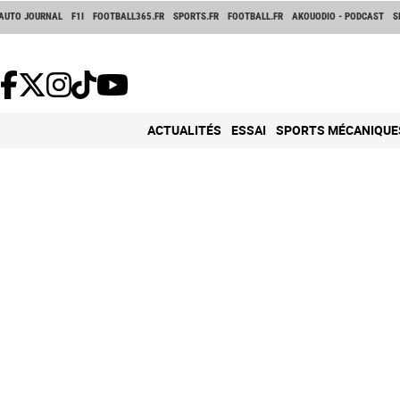
AUTO JOURNAL
F1I
FOOTBALL365.FR
SPORTS.FR
FOOTBALL.FR
AKOUODIO - PODCAST
S
ACTUALITÉS
ESSAI
SPORTS MÉCANIQUE