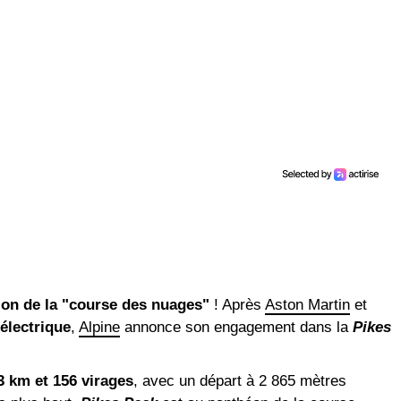
ion de la "course des nuages"
! Après
Aston Martin
et
 électrique
,
Alpine
annonce son engagement dans la
Pikes
3 km et 156 virages
, avec un départ à 2 865 mètres