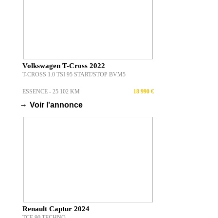
Volkswagen T-Cross 2022
T-CROSS 1.0 TSI 95 START/STOP BVM5
ESSENCE - 25 102 KM
18 990 €
→
Voir l'annonce
Renault Captur 2024
TCE 90 TECHNO