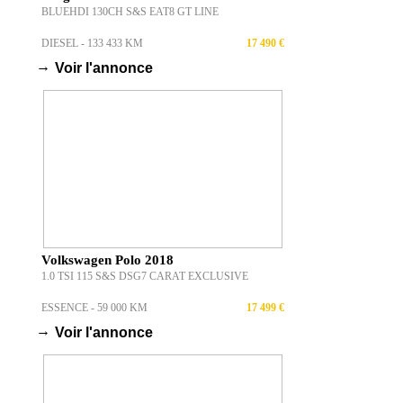
BLUEHDI 130CH S&S EAT8 GT LINE
DIESEL - 133 433 KM
17 490 €
→
Voir l'annonce
Volkswagen Polo 2018
1.0 TSI 115 S&S DSG7 CARAT EXCLUSIVE
ESSENCE - 59 000 KM
17 499 €
→
Voir l'annonce