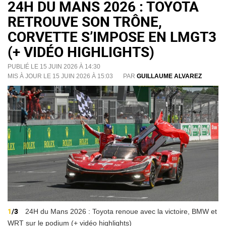
24H DU MANS 2026 : TOYOTA
RETROUVE SON TRÔNE,
CORVETTE S’IMPOSE EN LMGT3
(+ VIDÉO HIGHLIGHTS)
PUBLIÉ LE 15 JUIN 2026 À 14:30
MIS À JOUR LE 15 JUIN 2026 À 15:03
PAR
GUILLAUME ALVAREZ
1
/3
24H du Mans 2026 : Toyota renoue avec la victoire, BMW et
WRT sur le podium (+ vidéo highlights)