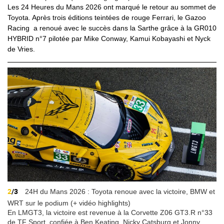
Les 24 Heures du Mans 2026 ont marqué le retour au sommet de
Toyota. Après trois éditions teintées de rouge Ferrari, le Gazoo
Racing a renoué avec le succès dans la Sarthe grâce à la GR010
HYBRID n°7 pilotée par Mike Conway, Kamui Kobayashi et Nyck
de Vries.
2
/3
24H du Mans 2026 : Toyota renoue avec la victoire, BMW et
WRT sur le podium (+ vidéo highlights)
En LMGT3, la victoire est revenue à la Corvette Z06 GT3.R n°33
de TF Sport, confiée à Ben Keating, Nicky Catsburg et Jonny