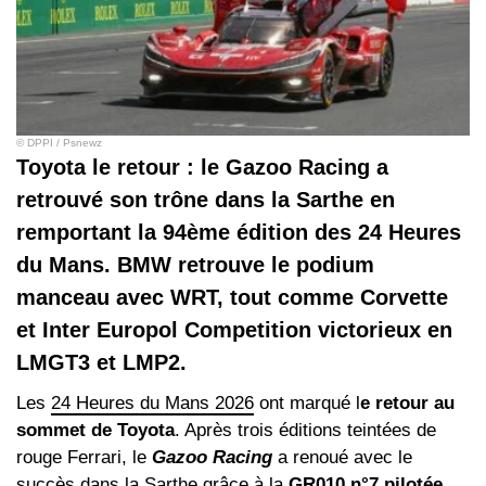
© DPPI / Psnewz
Toyota le retour : le Gazoo Racing a
retrouvé son trône dans la Sarthe en
remportant la 94ème édition des 24 Heures
du Mans. BMW retrouve le podium
manceau avec WRT, tout comme Corvette
et Inter Europol Competition victorieux en
LMGT3 et LMP2.
Les
24 Heures du Mans 2026
ont marqué l
e retour au
sommet de Toyota
. Après trois éditions teintées de
rouge Ferrari, le
Gazoo Racing
a renoué avec le
succès dans la Sarthe grâce à la
GR010 n°7 pilotée