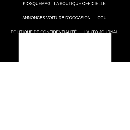
KIOSQUEMAG : LA BOUTIQUE OFFICIELLE
ANNONCES VOITURE D’OCCASION
CGU
POLITIQUE DE CONFIDENTIALITÉ
L'AUTO JOURNAL
AUTO PLUS
F1I
CE SITE APPARTIENT À REWORLD MEDIA
AUTRES THÉMATIQUES DU GROUPE :
VOYAGES
FÉMININ
INFOTAINMENT
MAISON
SPORT
SÉMINAIRES ET EVÉNEMENTIEL
TECHNOLOGIES
GAMING
ARTISANS/BTP
DIY DÉCO