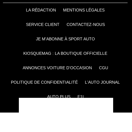
LA RÉDACTION
MENTIONS LÉGALES
SERVICE CLIENT
CONTACTEZ-NOUS
JE M'ABONNE À SPORT AUTO
KIOSQUEMAG : LA BOUTIQUE OFFICIELLE
ANNONCES VOITURE D’OCCASION
CGU
POLITIQUE DE CONFIDENTIALITÉ
L'AUTO JOURNAL
AUTO PLUS
F1I
CE SITE APPARTIENT À REWORLD MEDIA
AUTRES THÉMATIQUES DU GROUPE :
VOYAGES