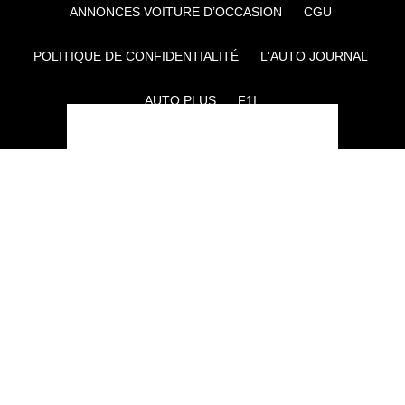
ANNONCES VOITURE D’OCCASION
CGU
POLITIQUE DE CONFIDENTIALITÉ
L'AUTO JOURNAL
AUTO PLUS
F1I
CE SITE APPARTIENT À REWORLD MEDIA
AUTRES THÉMATIQUES DU GROUPE :
VOYAGES
FÉMININ
INFOTAINMENT
MAISON
SPORT
SÉMINAIRES ET EVÉNEMENTIEL
TECHNOLOGIES
GAMING
ARTISANS/BTP
DIY DÉCO
GESTION DES COOKIES