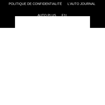
POLITIQUE DE CONFIDENTIALITÉ
L'AUTO JOURNAL
AUTO PLUS
F1I
CE SITE APPARTIENT À REWORLD MEDIA
AUTRES THÉMATIQUES DU GROUPE :
VOYAGES
FÉMININ
INFOTAINMENT
MAISON
SPORT
SÉMINAIRES ET EVÉNEMENTIEL
TECHNOLOGIES
GAMING
ARTISANS/BTP
DIY DÉCO
GESTION DES COOKIES