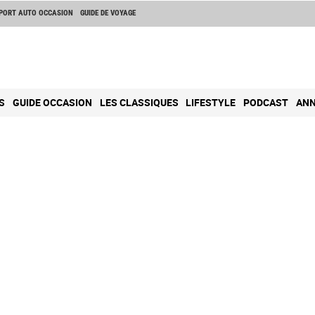
PORT AUTO OCCASION
GUIDE DE VOYAGE
S
GUIDE OCCASION
LES CLASSIQUES
LIFESTYLE
PODCAST
ANN