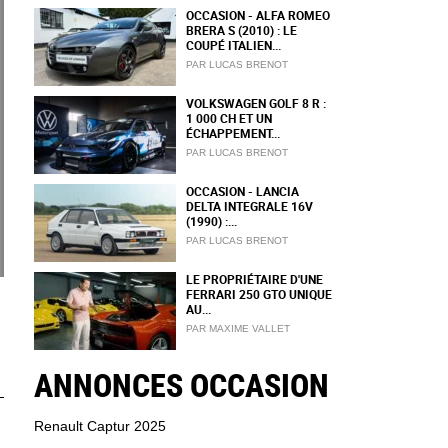
OCCASION - ALFA ROMEO
BRERA S (2010) : LE
COUPÉ ITALIEN...
PAR LUCAS BRENOT
VOLKSWAGEN GOLF 8 R :
1 000 CH ET UN
ÉCHAPPEMENT...
PAR LUCAS BRENOT
OCCASION - LANCIA
DELTA INTEGRALE 16V
(1990) :...
PAR LUCAS BRENOT
LE PROPRIÉTAIRE D'UNE
FERRARI 250 GTO UNIQUE
AU...
PAR MAXIME VALLET
ANNONCES OCCASION
Renault Captur 2025