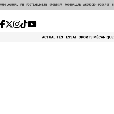
AUTO JOURNAL
F1I
FOOTBALL365.FR
SPORTS.FR
FOOTBALL.FR
AKOUODIO - PODCAST
S
ACTUALITÉS
ESSAI
SPORTS MÉCANIQUE