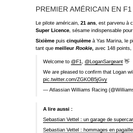
PREMIER AMÉRICAIN EN F1 
Le pilote américain,
21 ans
, est parvenu à c
Super Licence
, sésame indispensable pour
Sixième
puis
cinquième
à Yas Marina, le p
tant que
meilleur
Rookie
,
avec 148 points, 
Welcome to
@F1
,
@LoganSargeant
👋
We are pleased to confirm that Logan will
pic.twitter.com/ZGKOB5jGvy
— Atlassian Williams Racing (@Willia
A lire aussi :
Sebastian Vettel : un garage de superca
Sebastian Vettel : hommages en pagaille 