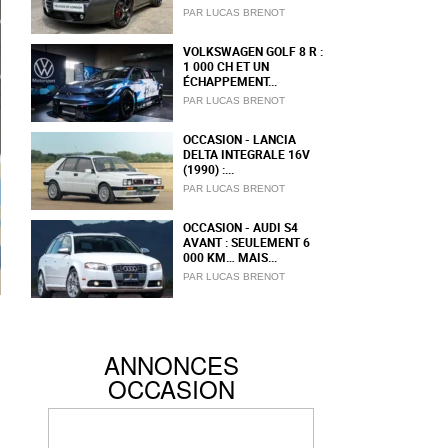
PAR LUCAS BRENOT
VOLKSWAGEN GOLF 8 R :
1 000 CH ET UN
ÉCHAPPEMENT...
PAR LUCAS BRENOT
OCCASION - LANCIA
DELTA INTEGRALE 16V
(1990) :...
PAR LUCAS BRENOT
OCCASION - AUDI S4
AVANT : SEULEMENT 6
000 KM… MAIS...
PAR LUCAS BRENOT
ANNONCES
i
OCCASION