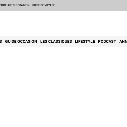
PORT AUTO OCCASION
GUIDE DE VOYAGE
S
GUIDE OCCASION
LES CLASSIQUES
LIFESTYLE
PODCAST
ANN