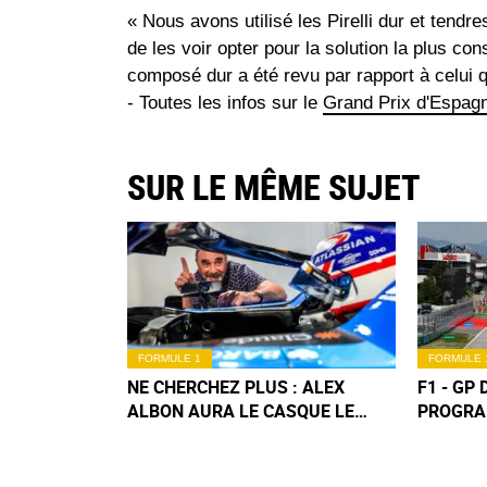
« Nous avons utilisé les Pirelli dur et tend
de les voir opter pour la solution la plus c
composé dur a été revu par rapport à celui qu
- Toutes les infos sur le
Grand Prix d'Espag
SUR LE MÊME SUJET
FORMULE 1
FORMULE 
NE CHERCHEZ PLUS : ALEX
F1 - GP 
ALBON AURA LE CASQUE LE
PROGRA
PLUS COOL AU GP F1 DE
WEEK-EN
BARCELONE !
FRANCE