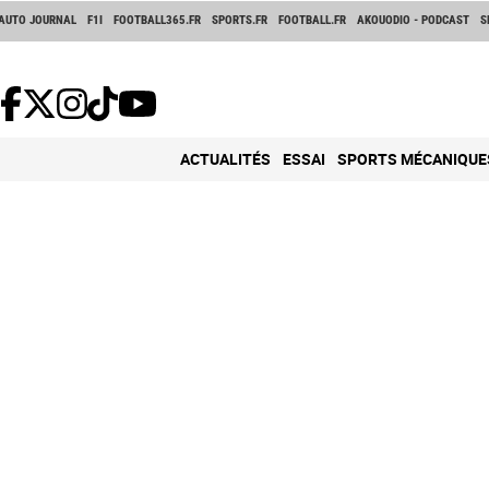
AUTO JOURNAL
F1I
FOOTBALL365.FR
SPORTS.FR
FOOTBALL.FR
AKOUODIO - PODCAST
S
ACTUALITÉS
ESSAI
SPORTS MÉCANIQUE