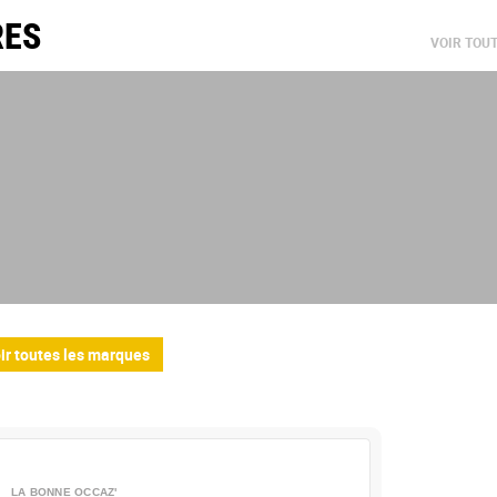
RES
VOIR TOU
ir toutes les marques
LA BONNE OCCAZ'