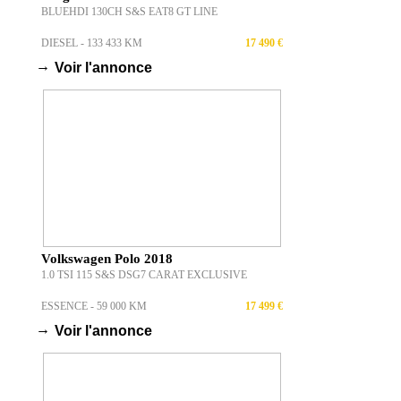
BLUEHDI 130CH S&S EAT8 GT LINE
DIESEL - 133 433 KM
17 490 €
→
Voir l'annonce
Volkswagen Polo 2018
1.0 TSI 115 S&S DSG7 CARAT EXCLUSIVE
ESSENCE - 59 000 KM
17 499 €
→
Voir l'annonce