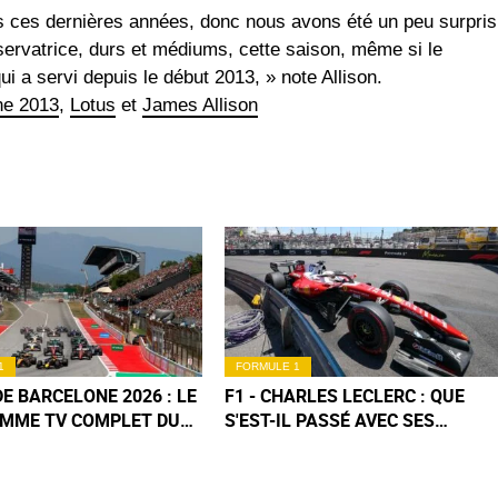
res ces dernières années, donc nous avons été un peu surpris
onservatrice, durs et médiums, cette saison, même si le
i a servi depuis le début 2013, » note Allison.
ne 2013
,
Lotus
et
James Allison
1
FORMULE 1
DE BARCELONE 2026 : LE
F1 - CHARLES LECLERC : QUE
MME TV COMPLET DU
S'EST-IL PASSÉ AVEC SES
D (+ HORAIRES
FREINS À MONACO ?
)